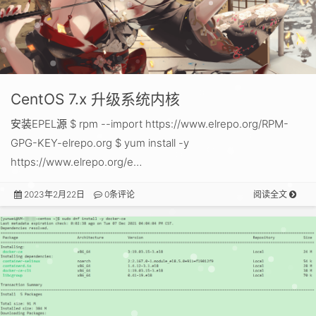
CentOS 7.x 升级系统内核
安装EPEL源 $ rpm --import https://www.elrepo.org/RPM-
GPG-KEY-elrepo.org $ yum install -y
https://www.elrepo.org/e…
2023年2月22日
0条评论
阅读全文